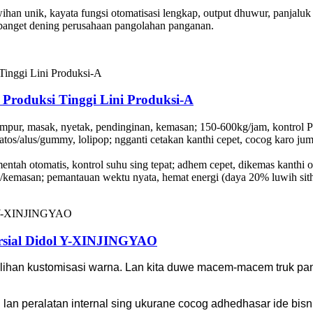
wihan unik, kayata fungsi otomatisasi lengkap, output dhuwur, panjaluk
 banget dening perusahaan pangolahan panganan.
 Produksi Tinggi Lini Produksi-A
ampur, masak, nyetak, pendinginan, kemasan; 150-600kg/jam, kontrol
tos/alus/gummy, lolipop; ngganti cetakan kanthi cepet, cocog karo ju
entah otomatis, kontrol suhu sing tepat; adhem cepet, dikemas kanthi
/kemasan; pemantauan wektu nyata, hemat energi (daya 20% luwih sith
rsial Didol Y-XINJINGYAO
ihan kustomisasi warna. Lan kita duwe macem-macem truk pang
 lan peralatan internal sing ukurane cocog adhedhasar ide bi