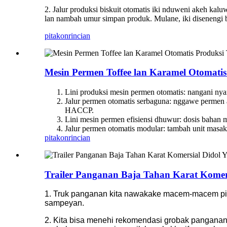
2. Jalur produksi biskuit otomatis iki nduweni akeh kalu
lan nambah umur simpan produk. Mulane, iki disenengi
pitakon
rincian
Mesin Permen Toffee lan Karamel Otomatis
Lini produksi mesin permen otomatis: nangani ny
Jalur permen otomatis serbaguna: nggawe permen a
HACCP.
Lini mesin permen efisiensi dhuwur: dosis bahan m
Jalur permen otomatis modular: tambah unit masak
pitakon
rincian
Trailer Panganan Baja Tahan Karat Kome
1. Truk panganan kita nawakake macem-macem pil
sampeyan.
2. Kita bisa menehi rekomendasi grobak panganan