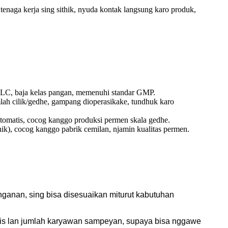
 tenaga kerja sing sithik, nyuda kontak langsung karo produk,
 PLC, baja kelas pangan, memenuhi standar GMP.
mlah cilik/gedhe, gampang dioperasikake, tundhuk karo
 otomatis, cocog kanggo produksi permen skala gedhe.
ik), cocog kanggo pabrik cemilan, njamin kualitas permen.
anan, sing bisa disesuaikan miturut kabutuhan
snis lan jumlah karyawan sampeyan, supaya bisa nggawe